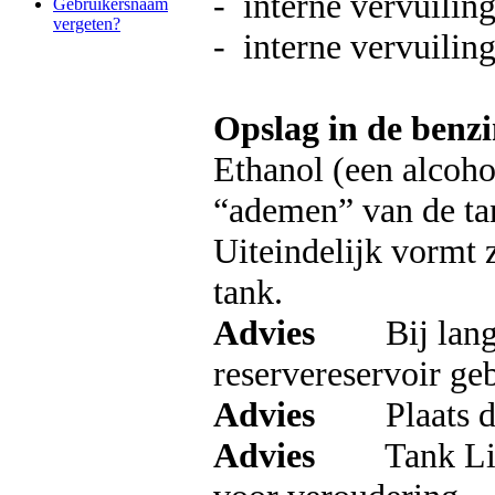
- interne vervuilin
Gebruikersnaam
vergeten?
- interne vervuilin
Opslag in de benzi
Ethanol (een alcohol
“ademen” van de tan
Uiteindelijk vormt 
tank.
Advies
Bij langdur
reservereservoir ge
Advies
Plaats de k
Advies
Tank Liefst