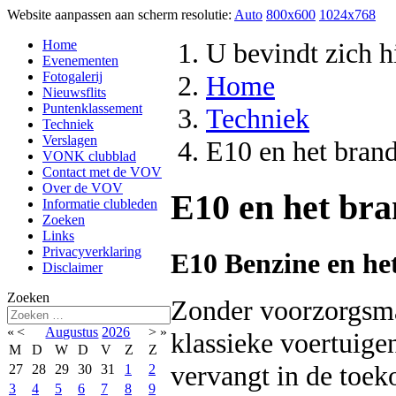
Website aanpassen aan scherm resolutie:
Auto
800x600
1024x768
Home
U bevindt zich 
Evenementen
Fotogalerij
Home
Nieuwsflits
Puntenklassement
Techniek
Techniek
Verslagen
E10 en het bran
VONK clubblad
Contact met de VOV
Over de VOV
E10 en het bra
Informatie clubleden
Zoeken
Links
Privacyverklaring
E10 Benzine en het
Disclaimer
Zoeken
Zonder voorzorgsma
«
<
Augustus
2026
>
»
klassieke voertuig
M
D
W
D
V
Z
Z
vervangt in de toe
27
28
29
30
31
1
2
3
4
5
6
7
8
9