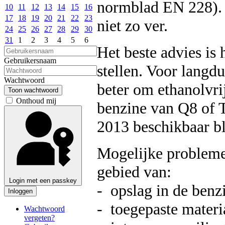
normblad EN 228). D
10
11
12
13
14
15
16
17
18
19
20
21
22
23
niet zo ver.
24
25
26
27
28
29
30
31
1
2
3
4
5
6
Het beste advies is 
Gebruikersnaam
stellen. Voor langdu
Wachtwoord
beter om ethanolvri
Toon wachtwoord
Onthoud mij
benzine van Q8 of T
2013 beschikbaar bl
Mogelijke problemen
gebied van:
Login met een passkey
- opslag in de benzi
Inloggen
- toegepaste materi
Wachtwoord
vergeten?