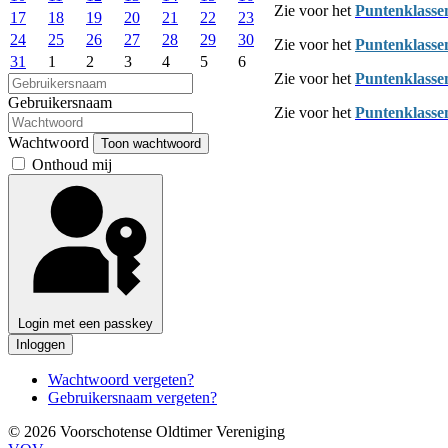
Zie voor het
Puntenklasse
17
18
19
20
21
22
23
24
25
26
27
28
29
30
Zie voor het
P
untenklasse
31
1
2
3
4
5
6
Zie voor het
P
untenklasse
Gebruikersnaam
Zie voor het
P
untenklasse
Wachtwoord
Toon wachtwoord
Onthoud mij
Login met een passkey
Inloggen
Wachtwoord vergeten?
Gebruikersnaam vergeten?
© 2026 Voorschotense Oldtimer Vereniging