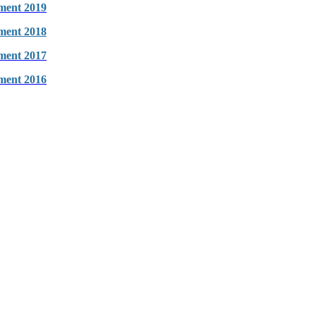
ment
2019
ment 2018
ment 2017
ment 201
6