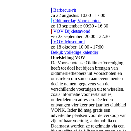
Barbecue-rit
za 22 augustus: 10:00 - 17:00
Oldtimerdag Voorschoten
zo 13 september: 09:30 - 16:30
VOV Bijkletsavond
wo 23 september: 20:00 - 22:30
VOV Museumrit
zo 18 oktober: 10:00 - 17:00
Bekijk volledige kalender
Doelstelling VOV
De Voorschotense Oldtimer Vereniging
heeft tot doel het bijeen brengen van
oldtimerliefhebbers uit Voorschoten en
omstreken om samen aan evenementen
deel te nemen, gegevens van de
verschillende voertuigen uit te wisselen,
zoals informatie voor restauraties,
onderdelen en adressen. De leden
ontvangen vier keer per jaar het clubblad
VONK. Ieder lid mag gratis een
advertentie plaatsen voor de verkoop van
zijn of haar voertuig, automobilia ed.
Daarnaast worden ze regelmatig via een