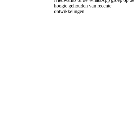
Nieuwsflits of de WhatsApp groep op de
hoogte gehouden van recente
ontwikkelingen.