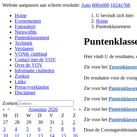
Website aanpassen aan scherm resolutie:
Auto
800x600
1024x768
Home
U bevindt zich hier:
Evenementen
Home
Fotogalerij
Puntenklassement
Nieuwsflits
Puntenklassement
Puntenklass
Techniek
Verslagen
VONK clubblad
Hier vindt U de resultaten,
Contact met de VOV
Over de VOV
Zie voor het
Tussenklasse
Informatie clubleden
Zoeken
De resultaten voor de voorg
Links
Privacyverklaring
Zie voor het
Puntenklasse
Disclaimer
Zie voor het
Puntenklasse
Zoeken
Zie voor het
Punten
klasse
«
<
Augustus
2026
>
»
M
D
W
D
V
Z
Z
Zie voor het
P
untenklasse
27
28
29
30
31
1
2
3
4
5
6
7
8
9
Door de Coronaproblematie
10
11
12
13
14
15
16