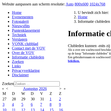
Website aanpassen aan scherm resolutie:
Auto
800x600
1024x768
Home
U bevindt zich hier:
Evenementen
Home
Fotogalerij
Informatie clubleden
Nieuwsflits
Puntenklassement
Informatie c
Techniek
Verslagen
VONK clubblad
Clubleden kunnen -mits zij 
Contact met de VOV
Als u over een wachtwoord beschikt,
Over de VOV
op de knop "Informatie clubleden" k
Informatie clubleden
Een gebruikersnaam en wachtwoord 
bekijken.
Zoeken
Links
Privacyverklaring
Disclaimer
Zoeken
«
<
Augustus
2026
>
»
M
D
W
D
V
Z
Z
27
28
29
30
31
1
2
3
4
5
6
7
8
9
10
11
12
13
14
15
16