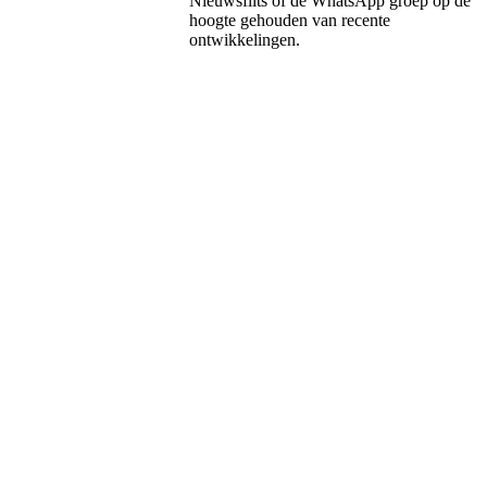
Nieuwsflits of de WhatsApp groep op de
hoogte gehouden van recente
ontwikkelingen.