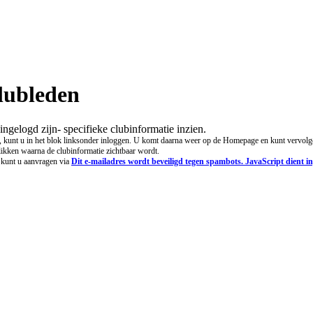
lubleden
ingelogd zijn- specifieke clubinformatie inzien.
 kunt u in het blok linksonder inloggen. U komt daarna weer op de Homepage en kunt vervolg
likken waarna de clubinformatie zichtbaar wordt.
kunt u aanvragen via
Dit e-mailadres wordt beveiligd tegen spambots. JavaScript dient in