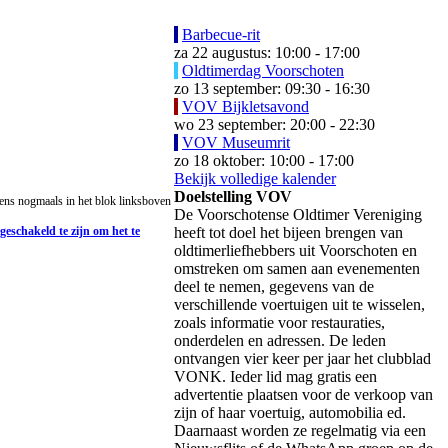
Barbecue-rit
za 22 augustus: 10:00 - 17:00
Oldtimerdag Voorschoten
zo 13 september: 09:30 - 16:30
VOV Bijkletsavond
wo 23 september: 20:00 - 22:30
VOV Museumrit
zo 18 oktober: 10:00 - 17:00
Bekijk volledige kalender
Doelstelling VOV
ens nogmaals in het blok linksboven
De Voorschotense Oldtimer Vereniging
geschakeld te zijn om het te
heeft tot doel het bijeen brengen van
oldtimerliefhebbers uit Voorschoten en
omstreken om samen aan evenementen
deel te nemen, gegevens van de
verschillende voertuigen uit te wisselen,
zoals informatie voor restauraties,
onderdelen en adressen. De leden
ontvangen vier keer per jaar het clubblad
VONK. Ieder lid mag gratis een
advertentie plaatsen voor de verkoop van
zijn of haar voertuig, automobilia ed.
Daarnaast worden ze regelmatig via een