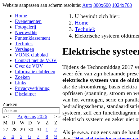
Website aanpassen aan scherm resolutie:
Auto
800x600
1024x768
Home
U bevindt zich hier:
Evenementen
Home
Fotogalerij
Techniek
Nieuwsflits
Elektrische systeem oldtime
Puntenklassement
Techniek
Elektrische syste
Verslagen
VONK clubblad
Contact met de VOV
Over de VOV
Tijdens de Technomiddag 2017 v
Informatie clubleden
weer één van zijn befaamde prese
Zoeken
elektrische systeem van de oldt
Links
als: de stroomkring, basis elektra
Privacyverklaring
opfrissen (spanning, stroom en 
Disclaimer
van het vermogen, serie en paralle
Zoeken
bedradingsschema, standaardisatie
systeem, zelf een functiediagram
«
<
Augustus
2026
>
»
elektrisch systeem en zeker niet 
M
D
W
D
V
Z
Z
27
28
29
30
31
1
2
Als je e.e.a. nog eens aan de hand
3
4
5
6
7
8
9
dan
"Het elektrische systeem va