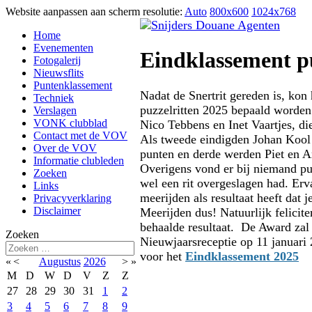
Website aanpassen aan scherm resolutie:
Auto
800x600
1024x768
Home
Evenementen
Eindklassement pu
Fotogalerij
Nieuwsflits
Puntenklassement
Nadat de Snertrit gereden is, kon
Techniek
puzzelritten 2025 bepaald worden
Verslagen
VONK clubblad
Nico Tebbens en Inet Vaartjes, di
Contact met de VOV
Als tweede eindigden Johan Koo
Over de VOV
punten en derde werden Piet en 
Informatie clubleden
Overigens vond er bij niemand pu
Zoeken
wel een rit overgeslagen had. Erva
Links
meerijden als resultaat heeft dat j
Privacyverklaring
Disclaimer
Meerijden dus! Natuurlijk felicit
behaalde resultaat. De Award zal 
Zoeken
Nieuwjaarsreceptie op 11 januari 
voor het
Eindklassement 2025
«
<
Augustus
2026
>
»
M
D
W
D
V
Z
Z
27
28
29
30
31
1
2
3
4
5
6
7
8
9