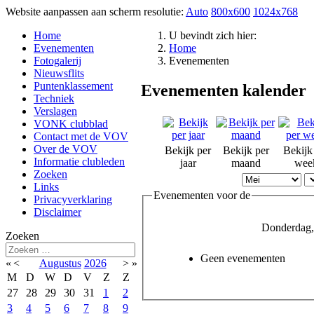
Website aanpassen aan scherm resolutie:
Auto
800x600
1024x768
Home
U bevindt zich hier:
Evenementen
Home
Fotogalerij
Evenementen
Nieuwsflits
Puntenklassement
Evenementen kalender
Techniek
Verslagen
VONK clubblad
Contact met de VOV
Over de VOV
Bekijk per
Bekijk per
Bekijk
Informatie clubleden
jaar
maand
wee
Zoeken
Links
Evenementen voor de
Privacyverklaring
Disclaimer
Donderdag,
Zoeken
Geen evenementen
«
<
Augustus
2026
>
»
M
D
W
D
V
Z
Z
27
28
29
30
31
1
2
3
4
5
6
7
8
9