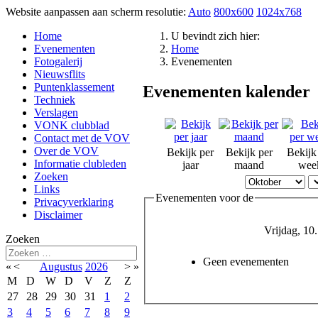
Website aanpassen aan scherm resolutie:
Auto
800x600
1024x768
Home
U bevindt zich hier:
Evenementen
Home
Fotogalerij
Evenementen
Nieuwsflits
Puntenklassement
Evenementen kalender
Techniek
Verslagen
VONK clubblad
Contact met de VOV
Over de VOV
Bekijk per
Bekijk per
Bekijk
Informatie clubleden
jaar
maand
wee
Zoeken
Links
Evenementen voor de
Privacyverklaring
Disclaimer
Vrijdag, 10
Zoeken
Geen evenementen
«
<
Augustus
2026
>
»
M
D
W
D
V
Z
Z
27
28
29
30
31
1
2
3
4
5
6
7
8
9