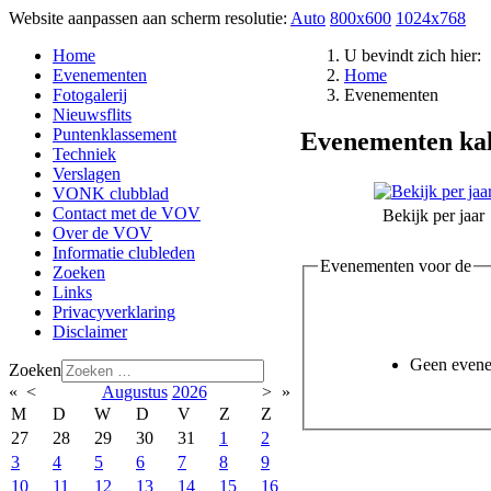
Website aanpassen aan scherm resolutie:
Auto
800x600
1024x768
Home
U bevindt zich hier:
Evenementen
Home
Fotogalerij
Evenementen
Nieuwsflits
Puntenklassement
Evenementen ka
Techniek
Verslagen
VONK clubblad
Contact met de VOV
Bekijk per jaar
Over de VOV
Informatie clubleden
Evenementen voor de
Zoeken
Links
Privacyverklaring
Disclaimer
Geen even
Zoeken
«
<
Augustus
2026
>
»
M
D
W
D
V
Z
Z
27
28
29
30
31
1
2
3
4
5
6
7
8
9
10
11
12
13
14
15
16