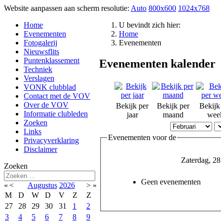
Website aanpassen aan scherm resolutie:
Auto
800x600
1024x768
Home
U bevindt zich hier:
Evenementen
Home
Fotogalerij
Evenementen
Nieuwsflits
Puntenklassement
Evenementen kalender
Techniek
Verslagen
VONK clubblad
Contact met de VOV
Over de VOV
Bekijk per
Bekijk per
Bekijk
Informatie clubleden
jaar
maand
wee
Zoeken
Links
Evenementen voor de
Privacyverklaring
Disclaimer
Zaterdag, 28
Zoeken
Geen evenementen
«
<
Augustus
2026
>
»
M
D
W
D
V
Z
Z
27
28
29
30
31
1
2
3
4
5
6
7
8
9