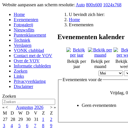
Website aanpassen aan scherm resolutie:
Auto
800x600
1024x768
Home
U bevindt zich hier:
Evenementen
Home
Fotogalerij
Evenementen
Nieuwsflits
Puntenklassement
Evenementen kalender
Techniek
Verslagen
VONK clubblad
Contact met de VOV
Over de VOV
Bekijk per
Bekijk per
Bekijk
Informatie clubleden
jaar
maand
wee
Zoeken
Links
Evenementen voor de
Privacyverklaring
Disclaimer
Vrijdag, 
Zoeken
Geen evenementen
«
<
Augustus
2026
>
»
M
D
W
D
V
Z
Z
27
28
29
30
31
1
2
3
4
5
6
7
8
9