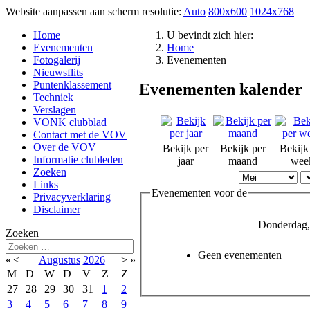
Website aanpassen aan scherm resolutie:
Auto
800x600
1024x768
Home
U bevindt zich hier:
Evenementen
Home
Fotogalerij
Evenementen
Nieuwsflits
Puntenklassement
Evenementen kalender
Techniek
Verslagen
VONK clubblad
Contact met de VOV
Over de VOV
Bekijk per
Bekijk per
Bekijk
Informatie clubleden
jaar
maand
wee
Zoeken
Links
Evenementen voor de
Privacyverklaring
Disclaimer
Donderdag,
Zoeken
Geen evenementen
«
<
Augustus
2026
>
»
M
D
W
D
V
Z
Z
27
28
29
30
31
1
2
3
4
5
6
7
8
9