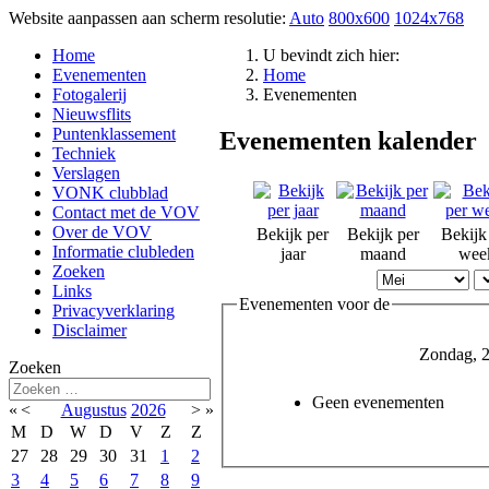
Website aanpassen aan scherm resolutie:
Auto
800x600
1024x768
Home
U bevindt zich hier:
Evenementen
Home
Fotogalerij
Evenementen
Nieuwsflits
Puntenklassement
Evenementen kalender
Techniek
Verslagen
VONK clubblad
Contact met de VOV
Over de VOV
Bekijk per
Bekijk per
Bekijk
Informatie clubleden
jaar
maand
wee
Zoeken
Links
Evenementen voor de
Privacyverklaring
Disclaimer
Zondag, 2
Zoeken
Geen evenementen
«
<
Augustus
2026
>
»
M
D
W
D
V
Z
Z
27
28
29
30
31
1
2
3
4
5
6
7
8
9