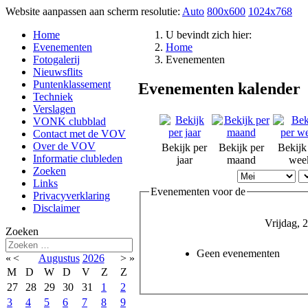
Website aanpassen aan scherm resolutie:
Auto
800x600
1024x768
Home
U bevindt zich hier:
Evenementen
Home
Fotogalerij
Evenementen
Nieuwsflits
Puntenklassement
Evenementen kalender
Techniek
Verslagen
VONK clubblad
Contact met de VOV
Over de VOV
Bekijk per
Bekijk per
Bekijk
Informatie clubleden
jaar
maand
wee
Zoeken
Links
Evenementen voor de
Privacyverklaring
Disclaimer
Vrijdag, 
Zoeken
Geen evenementen
«
<
Augustus
2026
>
»
M
D
W
D
V
Z
Z
27
28
29
30
31
1
2
3
4
5
6
7
8
9